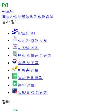
팜모닝
홈
농사정보
영농일지
장터
검색
농사 정보
팜모닝 AI
실시간 경매 시세
시장별 가격
면적 직불금 계산기
숨은 보조금
병해충 정보
농사 커리큘럼
농약 정보
농약 비료 계산기
장터