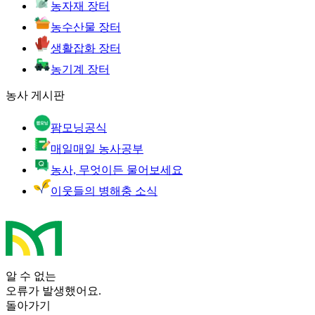
농자재 장터
농수산물 장터
생활잡화 장터
농기계 장터
농사 게시판
팜모닝공식
매일매일 농사공부
농사, 무엇이든 물어보세요
이웃들의 병해충 소식
알 수 없는
오류가 발생했어요.
돌아가기