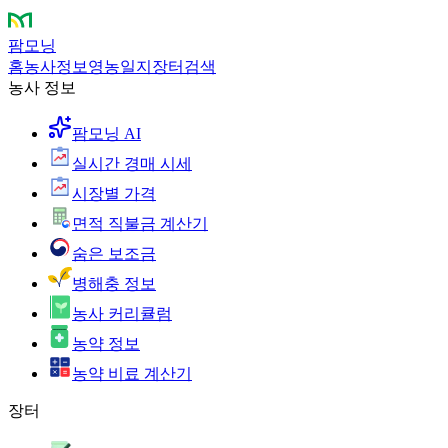
팜모닝
홈
농사정보
영농일지
장터
검색
농사 정보
팜모닝 AI
실시간 경매 시세
시장별 가격
면적 직불금 계산기
숨은 보조금
병해충 정보
농사 커리큘럼
농약 정보
농약 비료 계산기
장터