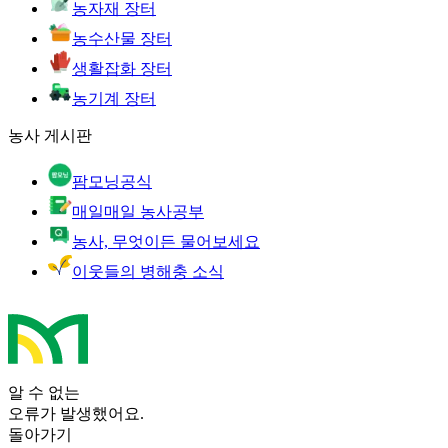
농자재 장터
농수산물 장터
생활잡화 장터
농기계 장터
농사 게시판
팜모닝공식
매일매일 농사공부
농사, 무엇이든 물어보세요
이웃들의 병해충 소식
알 수 없는
오류가 발생했어요.
돌아가기