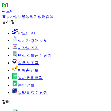
팜모닝
홈
농사정보
영농일지
장터
검색
농사 정보
팜모닝 AI
실시간 경매 시세
시장별 가격
면적 직불금 계산기
숨은 보조금
병해충 정보
농사 커리큘럼
농약 정보
농약 비료 계산기
장터