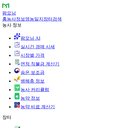
팜모닝
홈
농사정보
영농일지
장터
검색
농사 정보
팜모닝 AI
실시간 경매 시세
시장별 가격
면적 직불금 계산기
숨은 보조금
병해충 정보
농사 커리큘럼
농약 정보
농약 비료 계산기
장터