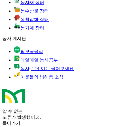
농자재 장터
농수산물 장터
생활잡화 장터
농기계 장터
농사 게시판
팜모닝공식
매일매일 농사공부
농사, 무엇이든 물어보세요
이웃들의 병해충 소식
알 수 없는
오류가 발생했어요.
돌아가기