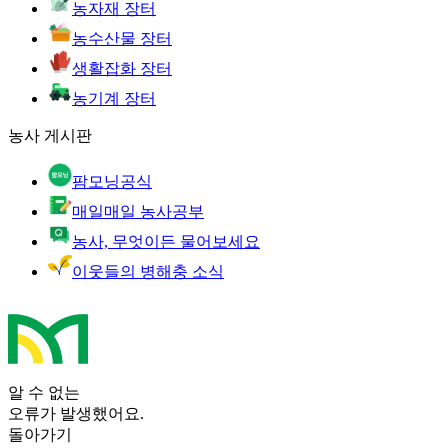
농자재 장터
농수산물 장터
생활잡화 장터
농기계 장터
농사 게시판
팜모닝공식
매일매일 농사공부
농사, 무엇이든 물어보세요
이웃들의 병해충 소식
알 수 없는
오류가 발생했어요.
돌아가기