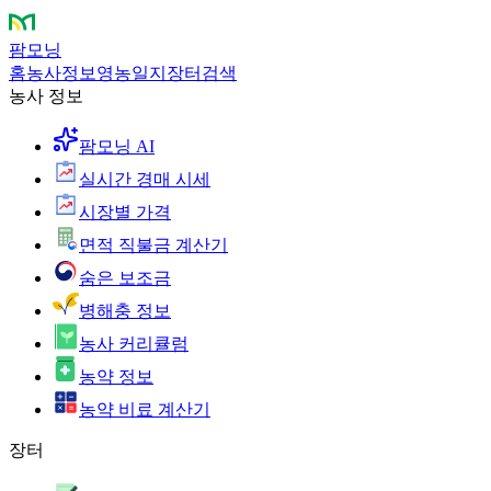
팜모닝
홈
농사정보
영농일지
장터
검색
농사 정보
팜모닝 AI
실시간 경매 시세
시장별 가격
면적 직불금 계산기
숨은 보조금
병해충 정보
농사 커리큘럼
농약 정보
농약 비료 계산기
장터