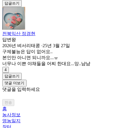
답글쓰기
전북익산 정경현
답변왕
2026년 벼서리태콩
·
25년 3월 27일
구제불능은 답이 없어요..
본인만 아니면 되니까요...ㅠ
너무나 이쁜 야채들을 어찌 한대요...앙..냠냠
4
답글쓰기
댓글 더보기
댓글을 입력하세요
전송
홈
농사정보
영농일지
장터