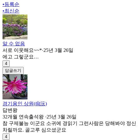
•
등록순
•
최신순
알 수 없음
서로 이웃해요~~*
·
25년 3월 26일
에고 그렇군요…
4
답글쓰기
경기용인 상원(尙沅)
답변왕
32개월 연속출석왕
·
25년 3월 26일
참 구제불능 이군요 소귀에 경읽기 그런사람은 당해봐야 정신
차릴까요. 골고루 심으셨군요
4