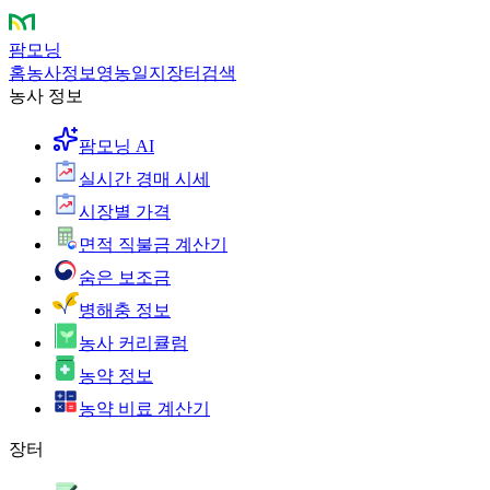
팜모닝
홈
농사정보
영농일지
장터
검색
농사 정보
팜모닝 AI
실시간 경매 시세
시장별 가격
면적 직불금 계산기
숨은 보조금
병해충 정보
농사 커리큘럼
농약 정보
농약 비료 계산기
장터