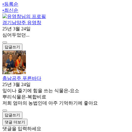
•
등록순
•
최신순
경기남양주 유영창
25년 3월 24일
심어두었던...
답글쓰기
충남공주 푸른바다
25년 3월 24일
잎이나 줄기에 힘을 쓰는 식물은-요소
뿌리식물은-복합비료
저희 엄마의 농법인데 아주 기억하기에 좋아요
답글쓰기
댓글 더보기
댓글을 입력하세요