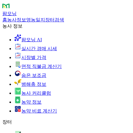
팜모닝
홈
농사정보
영농일지
장터
검색
농사 정보
팜모닝 AI
실시간 경매 시세
시장별 가격
면적 직불금 계산기
숨은 보조금
병해충 정보
농사 커리큘럼
농약 정보
농약 비료 계산기
장터