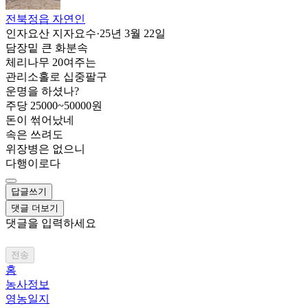
전북정읍 자연인
인자요산 지자요수
·
25년 3월 22일
담장밑 큰 화분속
체리나무 20여주는
관리소홀로 십중팔구
운명을 하셨나?
주당 25000~50000원
돈이 썪어났네
속은 쓰려도
위장병은 없으니
다행이로다
답글쓰기
댓글 더보기
댓글을 입력하세요
전송
홈
농사정보
영농일지