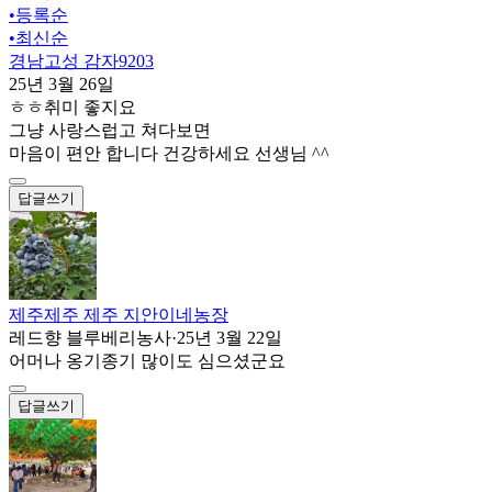
•
등록순
•
최신순
경남고성 감자9203
25년 3월 26일
ㅎㅎ취미 좋지요
그냥 사랑스럽고 쳐다보면
마음이 편안 합니다 건강하세요 선생님 ^^
답글쓰기
제주제주 제주 지안이네농장
레드향 블루베리농사
·
25년 3월 22일
어머나 옹기종기 많이도 심으셨군요
답글쓰기