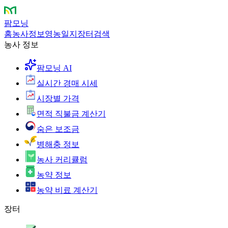
팜모닝
홈
농사정보
영농일지
장터
검색
농사 정보
팜모닝 AI
실시간 경매 시세
시장별 가격
면적 직불금 계산기
숨은 보조금
병해충 정보
농사 커리큘럼
농약 정보
농약 비료 계산기
장터