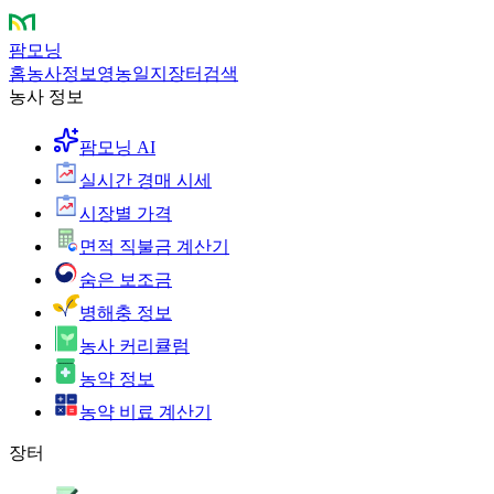
팜모닝
홈
농사정보
영농일지
장터
검색
농사 정보
팜모닝 AI
실시간 경매 시세
시장별 가격
면적 직불금 계산기
숨은 보조금
병해충 정보
농사 커리큘럼
농약 정보
농약 비료 계산기
장터