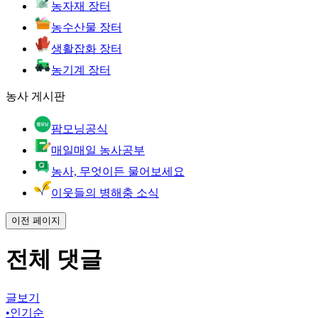
농자재 장터
농수산물 장터
생활잡화 장터
농기계 장터
농사 게시판
팜모닝공식
매일매일 농사공부
농사, 무엇이든 물어보세요
이웃들의 병해충 소식
이전 페이지
전체 댓글
글보기
•
인기순