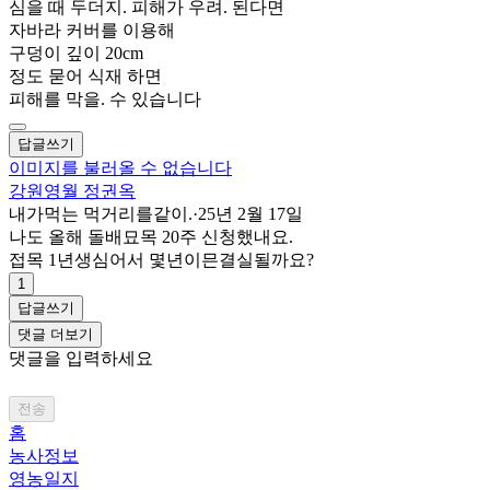
심을 때 두더지. 피해가 우려. 된다면
자바라 커버를 이용해
구덩이 깊이 20cm
정도 묻어 식재 하면
피해를 막을. 수 있습니다
답글쓰기
이미지를 불러올 수 없습니다
강원영월 정권옥
내가먹는 먹거리를같이.
·
25년 2월 17일
나도 올해 돌배묘목 20주 신청했내요.
접목 1년생심어서 몇년이믄결실될까요?
1
답글쓰기
댓글 더보기
댓글을 입력하세요
전송
홈
농사정보
영농일지