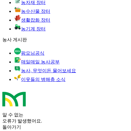
농자재 장터
농수산물 장터
생활잡화 장터
농기계 장터
농사 게시판
팜모닝공식
매일매일 농사공부
농사, 무엇이든 물어보세요
이웃들의 병해충 소식
알 수 없는
오류가 발생했어요.
돌아가기