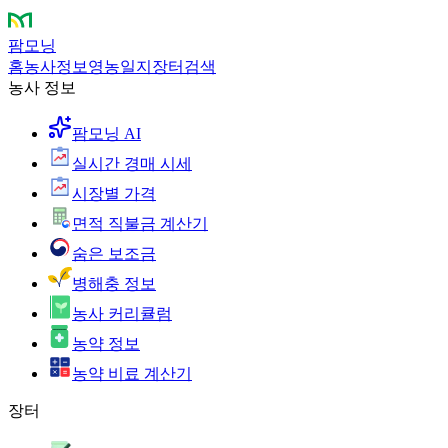
팜모닝
홈
농사정보
영농일지
장터
검색
농사 정보
팜모닝 AI
실시간 경매 시세
시장별 가격
면적 직불금 계산기
숨은 보조금
병해충 정보
농사 커리큘럼
농약 정보
농약 비료 계산기
장터