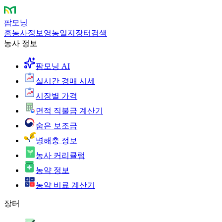
팜모닝
홈
농사정보
영농일지
장터
검색
농사 정보
팜모닝 AI
실시간 경매 시세
시장별 가격
면적 직불금 계산기
숨은 보조금
병해충 정보
농사 커리큘럼
농약 정보
농약 비료 계산기
장터