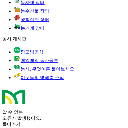
농자재 장터
농수산물 장터
생활잡화 장터
농기계 장터
농사 게시판
팜모닝공식
매일매일 농사공부
농사, 무엇이든 물어보세요
이웃들의 병해충 소식
알 수 없는
오류가 발생했어요.
돌아가기