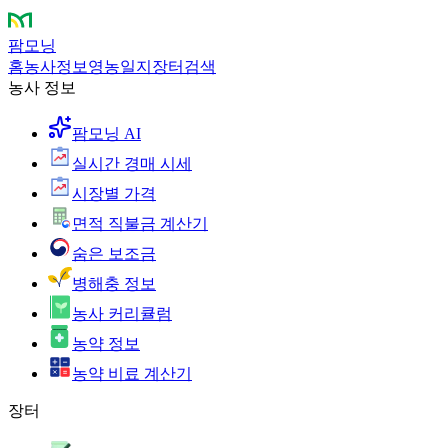
팜모닝
홈
농사정보
영농일지
장터
검색
농사 정보
팜모닝 AI
실시간 경매 시세
시장별 가격
면적 직불금 계산기
숨은 보조금
병해충 정보
농사 커리큘럼
농약 정보
농약 비료 계산기
장터