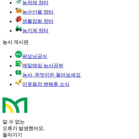
농자재 장터
농수산물 장터
생활잡화 장터
농기계 장터
농사 게시판
팜모닝공식
매일매일 농사공부
농사, 무엇이든 물어보세요
이웃들의 병해충 소식
알 수 없는
오류가 발생했어요.
돌아가기