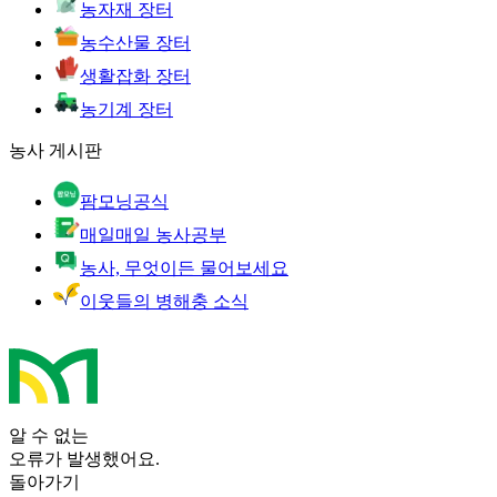
농자재 장터
농수산물 장터
생활잡화 장터
농기계 장터
농사 게시판
팜모닝공식
매일매일 농사공부
농사, 무엇이든 물어보세요
이웃들의 병해충 소식
알 수 없는
오류가 발생했어요.
돌아가기