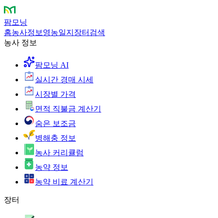
팜모닝
홈
농사정보
영농일지
장터
검색
농사 정보
팜모닝 AI
실시간 경매 시세
시장별 가격
면적 직불금 계산기
숨은 보조금
병해충 정보
농사 커리큘럼
농약 정보
농약 비료 계산기
장터