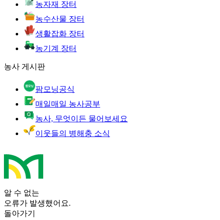
농자재 장터
농수산물 장터
생활잡화 장터
농기계 장터
농사 게시판
팜모닝공식
매일매일 농사공부
농사, 무엇이든 물어보세요
이웃들의 병해충 소식
알 수 없는
오류가 발생했어요.
돌아가기