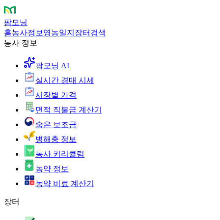
팜모닝
홈
농사정보
영농일지
장터
검색
농사 정보
팜모닝 AI
실시간 경매 시세
시장별 가격
면적 직불금 계산기
숨은 보조금
병해충 정보
농사 커리큘럼
농약 정보
농약 비료 계산기
장터