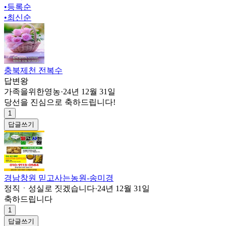
•
등록순
•
최신순
충북제천 전복수
답변왕
가족을위한영농
·
24년 12월 31일
당선을 진심으로 축하드립니다!
1
답글쓰기
경남창원 믿고사는농원-송미경
정직ㆍ성실로 짓겠습니다
·
24년 12월 31일
축하드립니다
1
답글쓰기