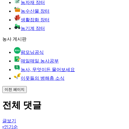
농자재 장터
농수산물 장터
생활잡화 장터
농기계 장터
농사 게시판
팜모닝공식
매일매일 농사공부
농사, 무엇이든 물어보세요
이웃들의 병해충 소식
이전 페이지
전체 댓글
글보기
•
인기순