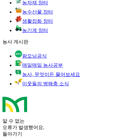
농자재 장터
농수산물 장터
생활잡화 장터
농기계 장터
농사 게시판
팜모닝공식
매일매일 농사공부
농사, 무엇이든 물어보세요
이웃들의 병해충 소식
알 수 없는
오류가 발생했어요.
돌아가기