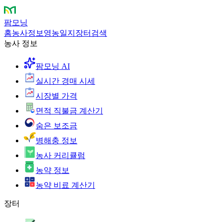
팜모닝
홈
농사정보
영농일지
장터
검색
농사 정보
팜모닝 AI
실시간 경매 시세
시장별 가격
면적 직불금 계산기
숨은 보조금
병해충 정보
농사 커리큘럼
농약 정보
농약 비료 계산기
장터