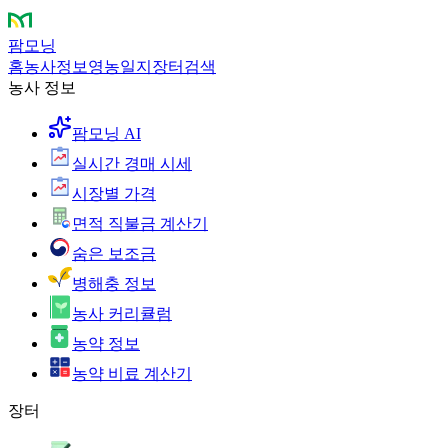
팜모닝
홈
농사정보
영농일지
장터
검색
농사 정보
팜모닝 AI
실시간 경매 시세
시장별 가격
면적 직불금 계산기
숨은 보조금
병해충 정보
농사 커리큘럼
농약 정보
농약 비료 계산기
장터