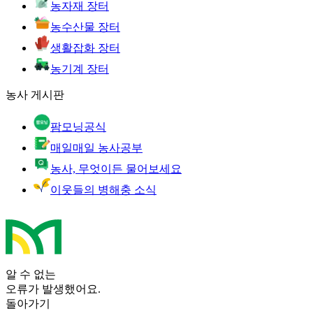
농자재 장터
농수산물 장터
생활잡화 장터
농기계 장터
농사 게시판
팜모닝공식
매일매일 농사공부
농사, 무엇이든 물어보세요
이웃들의 병해충 소식
알 수 없는
오류가 발생했어요.
돌아가기