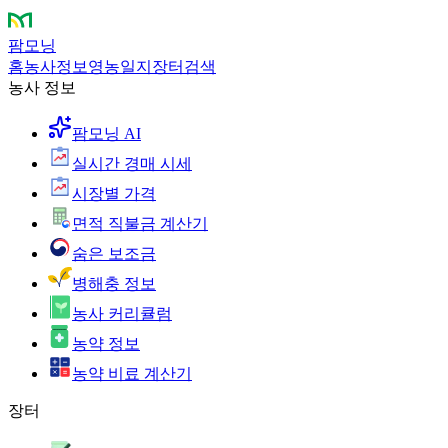
팜모닝
홈
농사정보
영농일지
장터
검색
농사 정보
팜모닝 AI
실시간 경매 시세
시장별 가격
면적 직불금 계산기
숨은 보조금
병해충 정보
농사 커리큘럼
농약 정보
농약 비료 계산기
장터