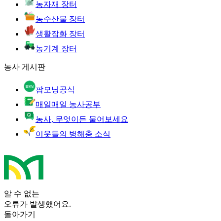
농자재 장터
농수산물 장터
생활잡화 장터
농기계 장터
농사 게시판
팜모닝공식
매일매일 농사공부
농사, 무엇이든 물어보세요
이웃들의 병해충 소식
알 수 없는
오류가 발생했어요.
돌아가기