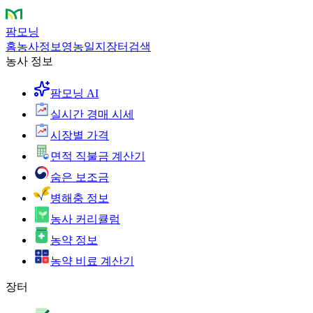
팜모닝
홈
농사정보
영농일지
장터
검색
농사 정보
팜모닝 AI
실시간 경매 시세
시장별 가격
면적 직불금 계산기
숨은 보조금
병해충 정보
농사 커리큘럼
농약 정보
농약 비료 계산기
장터