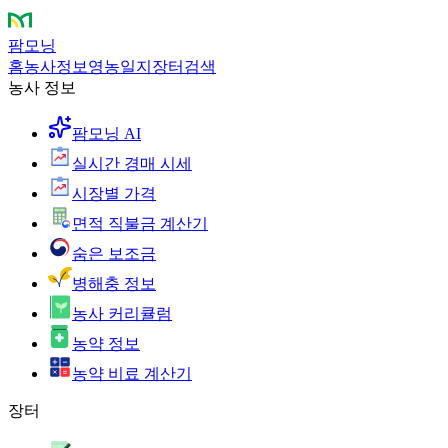
팜모닝
홈
농사정보
영농일지
장터
검색
농사 정보
팜모닝 AI
실시간 경매 시세
시장별 가격
면적 직불금 계산기
숨은 보조금
병해충 정보
농사 커리큘럼
농약 정보
농약 비료 계산기
장터