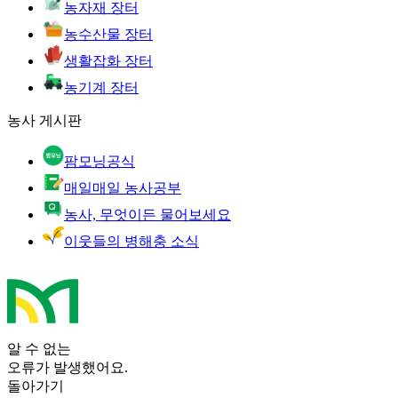
농자재 장터
농수산물 장터
생활잡화 장터
농기계 장터
농사 게시판
팜모닝공식
매일매일 농사공부
농사, 무엇이든 물어보세요
이웃들의 병해충 소식
알 수 없는
오류가 발생했어요.
돌아가기