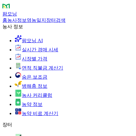
팜모닝
홈
농사정보
영농일지
장터
검색
농사 정보
팜모닝 AI
실시간 경매 시세
시장별 가격
면적 직불금 계산기
숨은 보조금
병해충 정보
농사 커리큘럼
농약 정보
농약 비료 계산기
장터