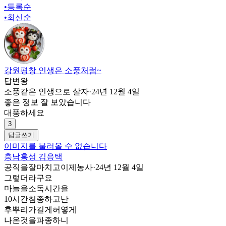
•
등록순
•
최신순
강원평창 인생은 소풍처럼~
답변왕
소풍같은 인생으로 살자
·
24년 12월 4일
좋은 정보 잘 보았습니다
대풍하세요
3
답글쓰기
이미지를 불러올 수 없습니다
충남홍성 김응택
공직을잘마치고이제농사
·
24년 12월 4일
그렇더라구요
마늘을소독시간을
10시간침종하고난
후뿌리가길게허옇게
나온것을파종하니