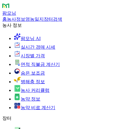
팜모닝
홈
농사정보
영농일지
장터
검색
농사 정보
팜모닝 AI
실시간 경매 시세
시장별 가격
면적 직불금 계산기
숨은 보조금
병해충 정보
농사 커리큘럼
농약 정보
농약 비료 계산기
장터