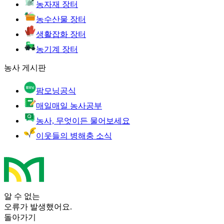
농자재 장터
농수산물 장터
생활잡화 장터
농기계 장터
농사 게시판
팜모닝공식
매일매일 농사공부
농사, 무엇이든 물어보세요
이웃들의 병해충 소식
알 수 없는
오류가 발생했어요.
돌아가기