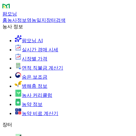
팜모닝
홈
농사정보
영농일지
장터
검색
농사 정보
팜모닝 AI
실시간 경매 시세
시장별 가격
면적 직불금 계산기
숨은 보조금
병해충 정보
농사 커리큘럼
농약 정보
농약 비료 계산기
장터