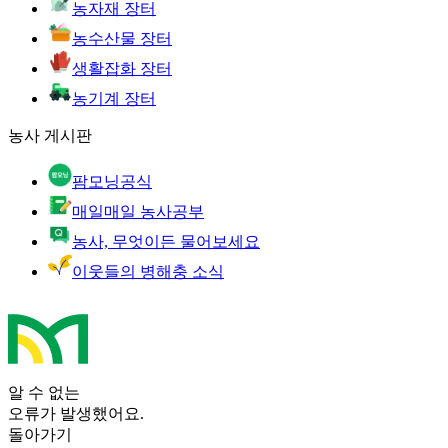
농자재 장터
농수산물 장터
생활잡화 장터
농기계 장터
농사 게시판
팜모닝공식
매일매일 농사공부
농사, 무엇이든 물어보세요
이웃들의 병해충 소식
알 수 없는
오류가 발생했어요.
돌아가기