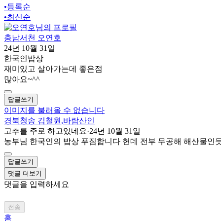
•
등록순
•
최신순
충남서천 오연호
24년 10월 31일
한국인밥상
재미있고 살아가는데 좋은점
많아요~^^
답글쓰기
이미지를 불러올 수 없습니다
경북청송 김철원,바람산인
고추를 주로 하고있네요
·
24년 10월 31일
농부님 한국인의 밥상 푸짐합니다 헌데 전부 무공해 해산물인듯
답글쓰기
댓글 더보기
댓글을 입력하세요
전송
홈