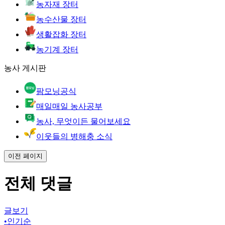
농자재 장터
농수산물 장터
생활잡화 장터
농기계 장터
농사 게시판
팜모닝공식
매일매일 농사공부
농사, 무엇이든 물어보세요
이웃들의 병해충 소식
이전 페이지
전체 댓글
글보기
•
인기순