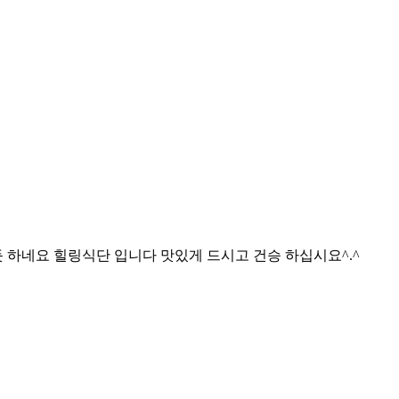
 하네요 힐링식단 입니다 맛있게 드시고 건승 하십시요^.^