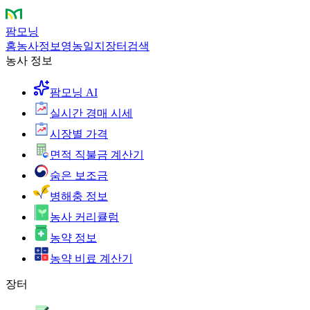
팜모닝
홈
농사정보
영농일지
장터
검색
농사 정보
팜모닝 AI
실시간 경매 시세
시장별 가격
면적 직불금 계산기
숨은 보조금
병해충 정보
농사 커리큘럼
농약 정보
농약 비료 계산기
장터