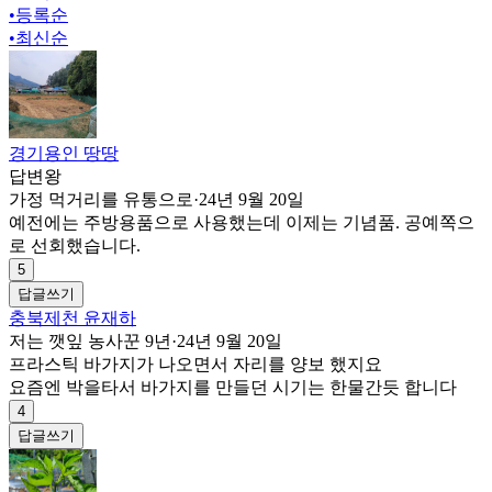
•
등록순
•
최신순
경기용인 땅땅
답변왕
가정 먹거리를 유통으로
·
24년 9월 20일
예전에는 주방용품으로 사용했는데 이제는 기념품. 공예쪽으
로 선회했습니다.
5
답글쓰기
충북제천 윤재하
저는 깻잎 농사꾼 9년
·
24년 9월 20일
프라스틱 바가지가 나오면서 자리를 양보 했지요
요즘엔 박을타서 바가지를 만들던 시기는 한물간듯 합니다
4
답글쓰기