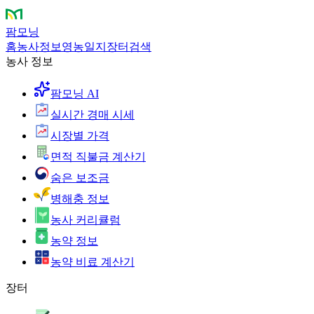
팜모닝
홈
농사정보
영농일지
장터
검색
농사 정보
팜모닝 AI
실시간 경매 시세
시장별 가격
면적 직불금 계산기
숨은 보조금
병해충 정보
농사 커리큘럼
농약 정보
농약 비료 계산기
장터