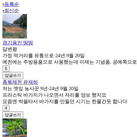
•
등록순
•
최신순
경기용인 땅땅
답변왕
가정 먹거리를 유통으로
·
24년 9월 20일
예전에는 주방용품으로 사용했는데 이제는 기념품. 공예쪽으로
5
답글쓰기
충북제천 윤재하
저는 깻잎 농사꾼 9년
·
24년 9월 20일
프라스틱 바가지가 나오면서 자리를 양보 했지요
요즘엔 박을타서 바가지를 만들던 시기는 한물간듯 합니다
4
답글쓰기