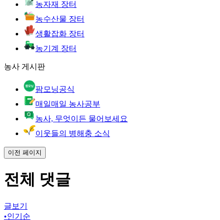
농자재 장터
농수산물 장터
생활잡화 장터
농기계 장터
농사 게시판
팜모닝공식
매일매일 농사공부
농사, 무엇이든 물어보세요
이웃들의 병해충 소식
이전 페이지
전체 댓글
글보기
•
인기순