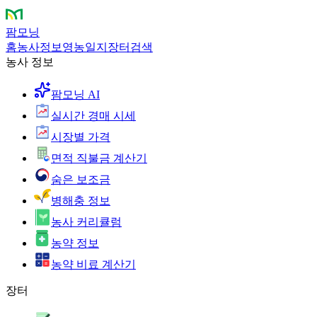
팜모닝
홈
농사정보
영농일지
장터
검색
농사 정보
팜모닝 AI
실시간 경매 시세
시장별 가격
면적 직불금 계산기
숨은 보조금
병해충 정보
농사 커리큘럼
농약 정보
농약 비료 계산기
장터