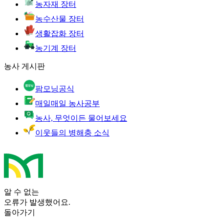
농자재 장터
농수산물 장터
생활잡화 장터
농기계 장터
농사 게시판
팜모닝공식
매일매일 농사공부
농사, 무엇이든 물어보세요
이웃들의 병해충 소식
알 수 없는
오류가 발생했어요.
돌아가기