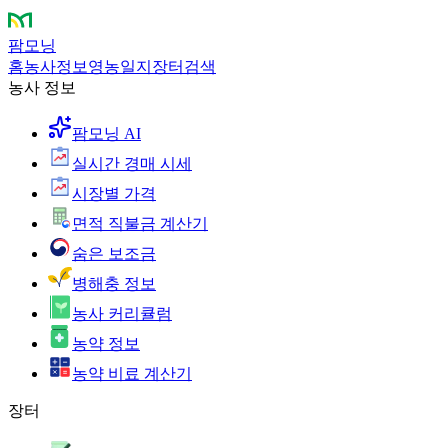
팜모닝
홈
농사정보
영농일지
장터
검색
농사 정보
팜모닝 AI
실시간 경매 시세
시장별 가격
면적 직불금 계산기
숨은 보조금
병해충 정보
농사 커리큘럼
농약 정보
농약 비료 계산기
장터