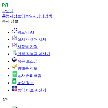
팜모닝
홈
농사정보
영농일지
장터
검색
농사 정보
팜모닝 AI
실시간 경매 시세
시장별 가격
면적 직불금 계산기
숨은 보조금
병해충 정보
농사 커리큘럼
농약 정보
농약 비료 계산기
장터