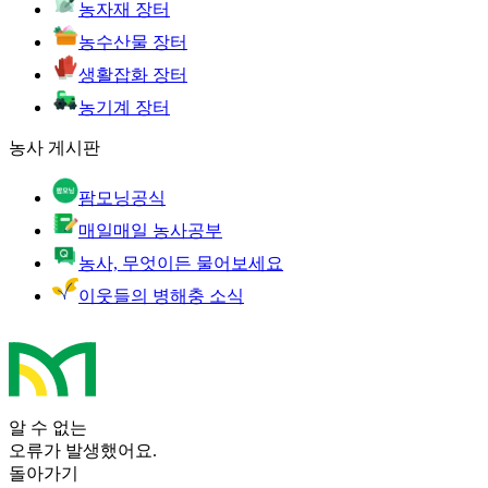
농자재 장터
농수산물 장터
생활잡화 장터
농기계 장터
농사 게시판
팜모닝공식
매일매일 농사공부
농사, 무엇이든 물어보세요
이웃들의 병해충 소식
알 수 없는
오류가 발생했어요.
돌아가기