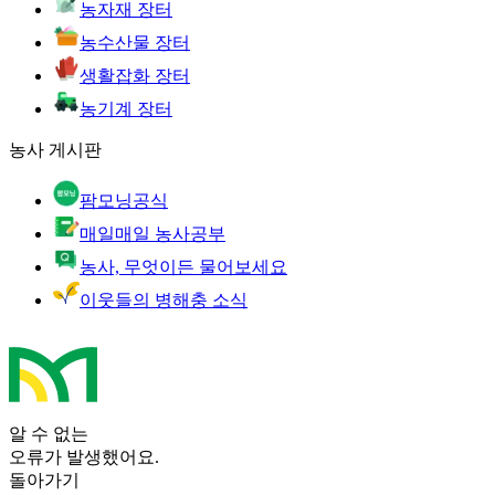
농자재 장터
농수산물 장터
생활잡화 장터
농기계 장터
농사 게시판
팜모닝공식
매일매일 농사공부
농사, 무엇이든 물어보세요
이웃들의 병해충 소식
알 수 없는
오류가 발생했어요.
돌아가기