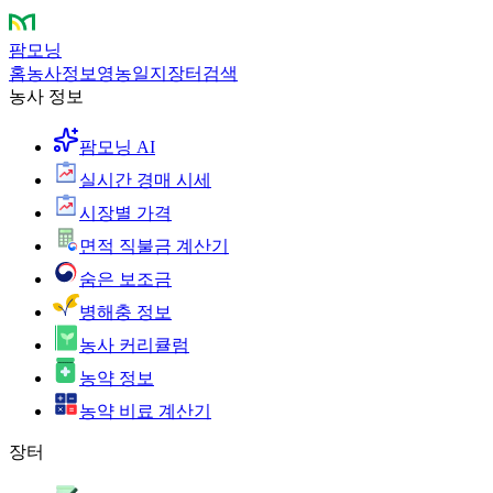
팜모닝
홈
농사정보
영농일지
장터
검색
농사 정보
팜모닝 AI
실시간 경매 시세
시장별 가격
면적 직불금 계산기
숨은 보조금
병해충 정보
농사 커리큘럼
농약 정보
농약 비료 계산기
장터