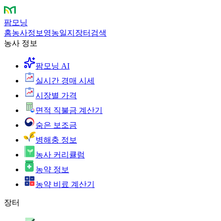
팜모닝
홈
농사정보
영농일지
장터
검색
농사 정보
팜모닝 AI
실시간 경매 시세
시장별 가격
면적 직불금 계산기
숨은 보조금
병해충 정보
농사 커리큘럼
농약 정보
농약 비료 계산기
장터