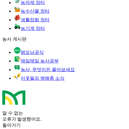
농자재 장터
농수산물 장터
생활잡화 장터
농기계 장터
농사 게시판
팜모닝공식
매일매일 농사공부
농사, 무엇이든 물어보세요
이웃들의 병해충 소식
알 수 없는
오류가 발생했어요.
돌아가기