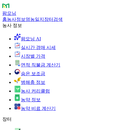
팜모닝
홈
농사정보
영농일지
장터
검색
농사 정보
팜모닝 AI
실시간 경매 시세
시장별 가격
면적 직불금 계산기
숨은 보조금
병해충 정보
농사 커리큘럼
농약 정보
농약 비료 계산기
장터