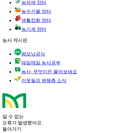
농자재 장터
농수산물 장터
생활잡화 장터
농기계 장터
농사 게시판
팜모닝공식
매일매일 농사공부
농사, 무엇이든 물어보세요
이웃들의 병해충 소식
알 수 없는
오류가 발생했어요.
돌아가기