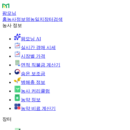
팜모닝
홈
농사정보
영농일지
장터
검색
농사 정보
팜모닝 AI
실시간 경매 시세
시장별 가격
면적 직불금 계산기
숨은 보조금
병해충 정보
농사 커리큘럼
농약 정보
농약 비료 계산기
장터