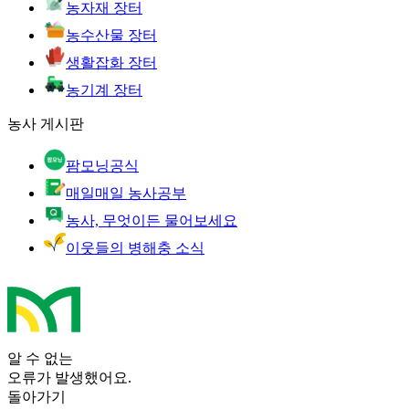
농자재 장터
농수산물 장터
생활잡화 장터
농기계 장터
농사 게시판
팜모닝공식
매일매일 농사공부
농사, 무엇이든 물어보세요
이웃들의 병해충 소식
알 수 없는
오류가 발생했어요.
돌아가기