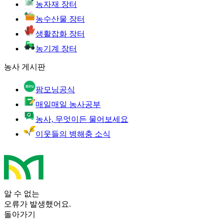
농자재 장터
농수산물 장터
생활잡화 장터
농기계 장터
농사 게시판
팜모닝공식
매일매일 농사공부
농사, 무엇이든 물어보세요
이웃들의 병해충 소식
알 수 없는
오류가 발생했어요.
돌아가기