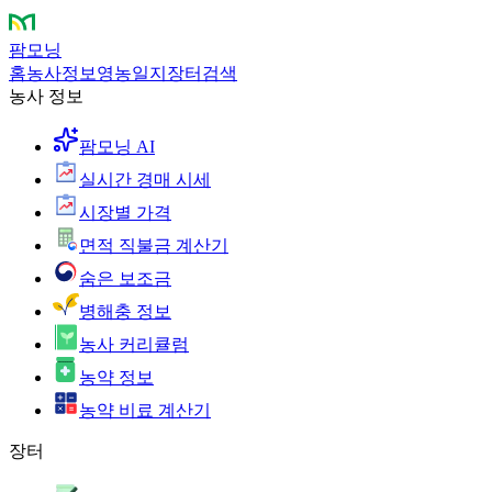
팜모닝
홈
농사정보
영농일지
장터
검색
농사 정보
팜모닝 AI
실시간 경매 시세
시장별 가격
면적 직불금 계산기
숨은 보조금
병해충 정보
농사 커리큘럼
농약 정보
농약 비료 계산기
장터