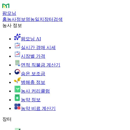
팜모닝
홈
농사정보
영농일지
장터
검색
농사 정보
팜모닝 AI
실시간 경매 시세
시장별 가격
면적 직불금 계산기
숨은 보조금
병해충 정보
농사 커리큘럼
농약 정보
농약 비료 계산기
장터