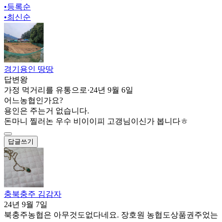
•
등록순
•
최신순
경기용인 땅땅
답변왕
가정 먹거리를 유통으로
·
24년 9월 6일
어느농협인가요?
용인은 주는거 없습니다.
돈마니 찔러논 우수 비이이피 고갱님이신가 봅니다ㅎ
답글쓰기
충북충주 김감자
24년 9월 7일
북충주농협은 아무것도없다네요. 장호원 농협도상품권주었는