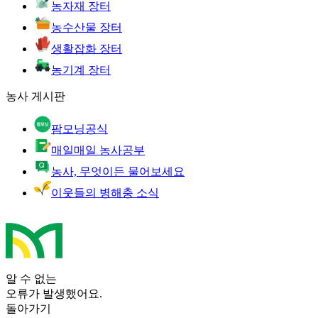
농자재 장터
농수산물 장터
생활잡화 장터
농기계 장터
농사 게시판
팜모닝공식
매일매일 농사공부
농사, 무엇이든 물어보세요
이웃들의 병해충 소식
알 수 없는
오류가 발생했어요.
돌아가기