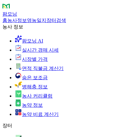
팜모닝
홈
농사정보
영농일지
장터
검색
농사 정보
팜모닝 AI
실시간 경매 시세
시장별 가격
면적 직불금 계산기
숨은 보조금
병해충 정보
농사 커리큘럼
농약 정보
농약 비료 계산기
장터