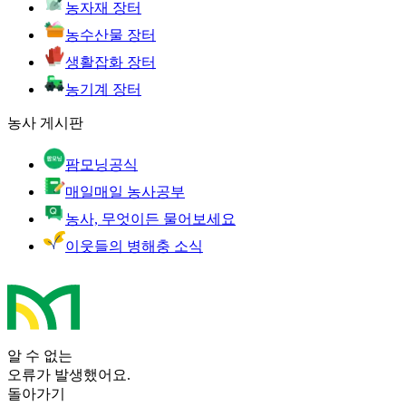
농자재 장터
농수산물 장터
생활잡화 장터
농기계 장터
농사 게시판
팜모닝공식
매일매일 농사공부
농사, 무엇이든 물어보세요
이웃들의 병해충 소식
알 수 없는
오류가 발생했어요.
돌아가기