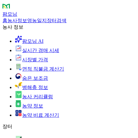
팜모닝
홈
농사정보
영농일지
장터
검색
농사 정보
팜모닝 AI
실시간 경매 시세
시장별 가격
면적 직불금 계산기
숨은 보조금
병해충 정보
농사 커리큘럼
농약 정보
농약 비료 계산기
장터