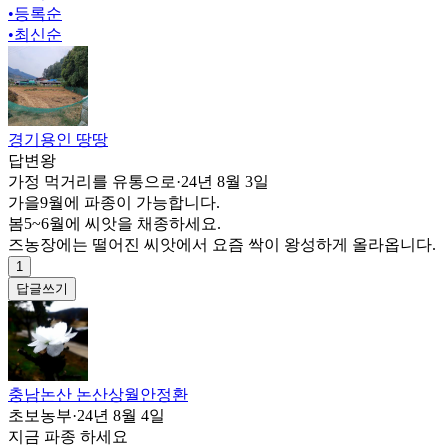
•
등록순
•
최신순
경기용인 땅땅
답변왕
가정 먹거리를 유통으로
·
24년 8월 3일
가을9월에 파종이 가능합니다.
봄5~6월에 씨앗을 채종하세요.
즈농장에는 떨어진 씨앗에서 요즘 싹이 왕성하게 올라옵니다.
1
답글쓰기
충남논산 논산상월안정환
초보농부
·
24년 8월 4일
지금 파종 하세요