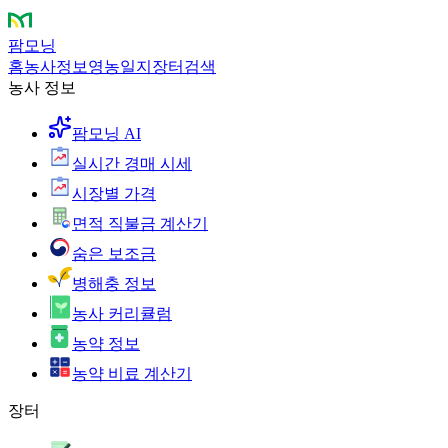
팜모닝
홈
농사정보
영농일지
장터
검색
농사 정보
팜모닝 AI
실시간 경매 시세
시장별 가격
면적 직불금 계산기
숨은 보조금
병해충 정보
농사 커리큘럼
농약 정보
농약 비료 계산기
장터