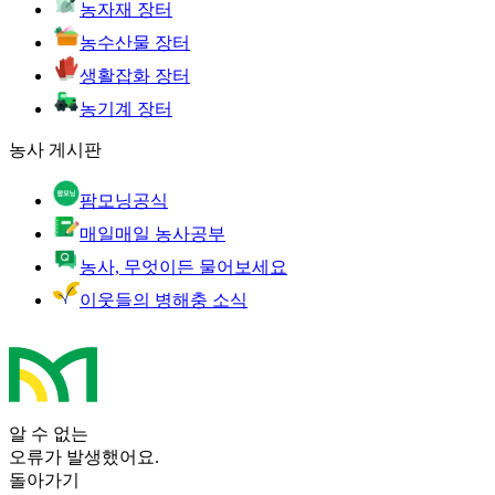
농자재 장터
농수산물 장터
생활잡화 장터
농기계 장터
농사 게시판
팜모닝공식
매일매일 농사공부
농사, 무엇이든 물어보세요
이웃들의 병해충 소식
알 수 없는
오류가 발생했어요.
돌아가기