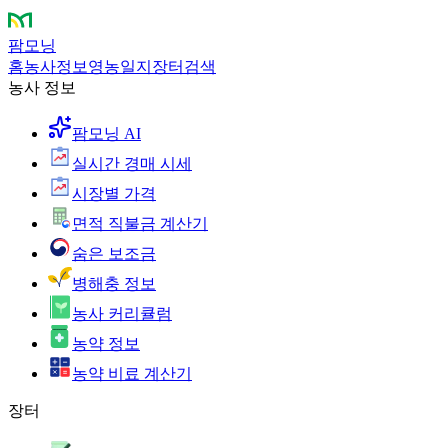
팜모닝
홈
농사정보
영농일지
장터
검색
농사 정보
팜모닝 AI
실시간 경매 시세
시장별 가격
면적 직불금 계산기
숨은 보조금
병해충 정보
농사 커리큘럼
농약 정보
농약 비료 계산기
장터