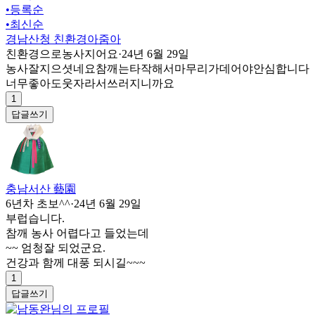
•
등록순
•
최신순
경남산청 친환경아줌아
친환경으로농사지어요
·
24년 6월 29일
농사잘지으셧네요참깨는타작해서마무리가데어야안심합니다
너무좋아도웃자라서쓰러지니까요
1
답글쓰기
충남서산 藝園
6년차 초보^^
·
24년 6월 29일
부럽습니다.
참깨 농사 어렵다고 들었는데
~~ 엄청잘 되었군요.
건강과 함께 대풍 되시길~~~
1
답글쓰기