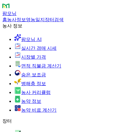
팜모닝
홈
농사정보
영농일지
장터
검색
농사 정보
팜모닝 AI
실시간 경매 시세
시장별 가격
면적 직불금 계산기
숨은 보조금
병해충 정보
농사 커리큘럼
농약 정보
농약 비료 계산기
장터