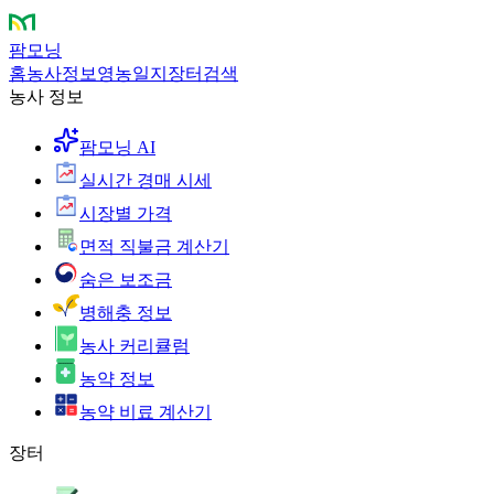
팜모닝
홈
농사정보
영농일지
장터
검색
농사 정보
팜모닝 AI
실시간 경매 시세
시장별 가격
면적 직불금 계산기
숨은 보조금
병해충 정보
농사 커리큘럼
농약 정보
농약 비료 계산기
장터