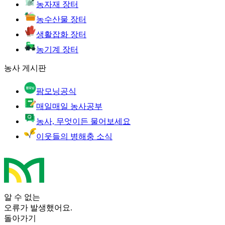
농자재 장터
농수산물 장터
생활잡화 장터
농기계 장터
농사 게시판
팜모닝공식
매일매일 농사공부
농사, 무엇이든 물어보세요
이웃들의 병해충 소식
알 수 없는
오류가 발생했어요.
돌아가기