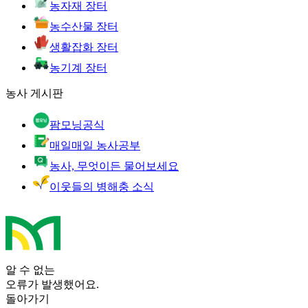
농자재 장터
농수산물 장터
생활잡화 장터
농기계 장터
농사 게시판
팜모닝공식
매일매일 농사공부
농사, 무엇이든 물어보세요
이웃들의 병해충 소식
알 수 없는
오류가 발생했어요.
돌아가기