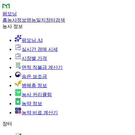
팜모닝
홈
농사정보
영농일지
장터
검색
농사 정보
팜모닝 AI
실시간 경매 시세
시장별 가격
면적 직불금 계산기
숨은 보조금
병해충 정보
농사 커리큘럼
농약 정보
농약 비료 계산기
장터