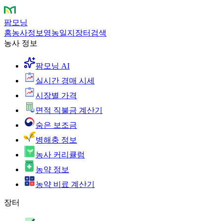
팜모닝
홈
농사정보
영농일지
장터
검색
농사 정보
팜모닝 AI
실시간 경매 시세
시장별 가격
면적 직불금 계산기
숨은 보조금
병해충 정보
농사 커리큘럼
농약 정보
농약 비료 계산기
장터