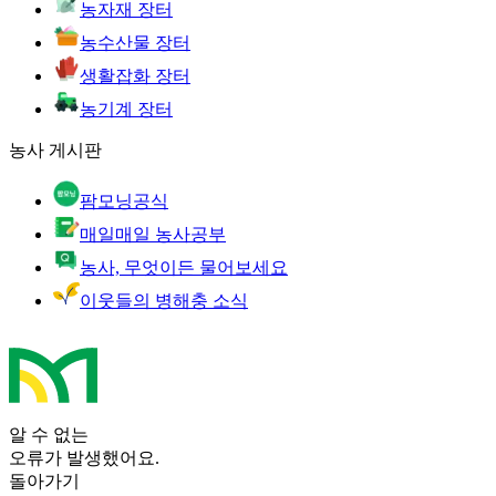
농자재 장터
농수산물 장터
생활잡화 장터
농기계 장터
농사 게시판
팜모닝공식
매일매일 농사공부
농사, 무엇이든 물어보세요
이웃들의 병해충 소식
알 수 없는
오류가 발생했어요.
돌아가기