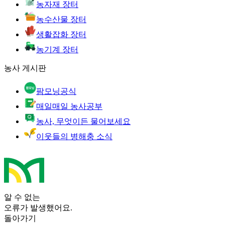
농자재 장터
농수산물 장터
생활잡화 장터
농기계 장터
농사 게시판
팜모닝공식
매일매일 농사공부
농사, 무엇이든 물어보세요
이웃들의 병해충 소식
알 수 없는
오류가 발생했어요.
돌아가기