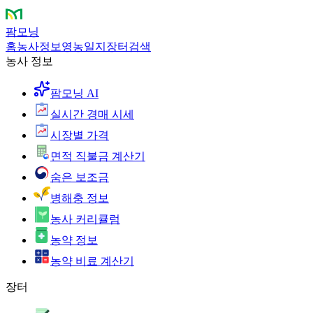
팜모닝
홈
농사정보
영농일지
장터
검색
농사 정보
팜모닝 AI
실시간 경매 시세
시장별 가격
면적 직불금 계산기
숨은 보조금
병해충 정보
농사 커리큘럼
농약 정보
농약 비료 계산기
장터