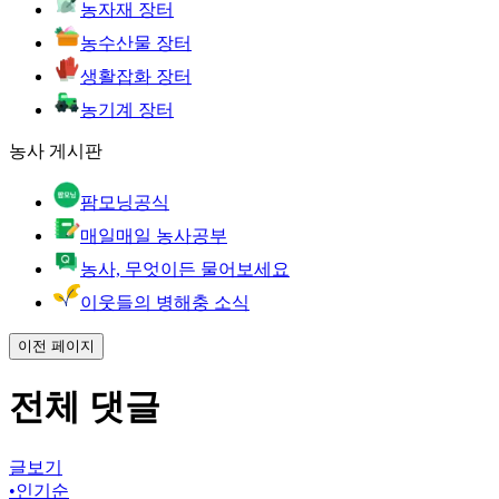
농자재 장터
농수산물 장터
생활잡화 장터
농기계 장터
농사 게시판
팜모닝공식
매일매일 농사공부
농사, 무엇이든 물어보세요
이웃들의 병해충 소식
이전 페이지
전체 댓글
글보기
•
인기순