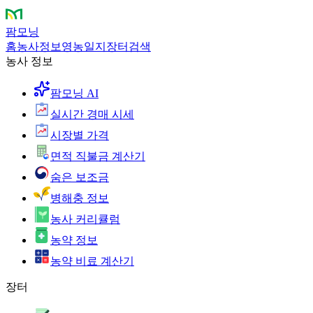
팜모닝
홈
농사정보
영농일지
장터
검색
농사 정보
팜모닝 AI
실시간 경매 시세
시장별 가격
면적 직불금 계산기
숨은 보조금
병해충 정보
농사 커리큘럼
농약 정보
농약 비료 계산기
장터