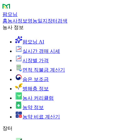
팜모닝
홈
농사정보
영농일지
장터
검색
농사 정보
팜모닝 AI
실시간 경매 시세
시장별 가격
면적 직불금 계산기
숨은 보조금
병해충 정보
농사 커리큘럼
농약 정보
농약 비료 계산기
장터