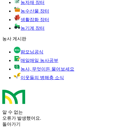
농자재 장터
농수산물 장터
생활잡화 장터
농기계 장터
농사 게시판
팜모닝공식
매일매일 농사공부
농사, 무엇이든 물어보세요
이웃들의 병해충 소식
알 수 없는
오류가 발생했어요.
돌아가기