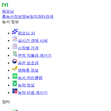
팜모닝
홈
농사정보
영농일지
장터
검색
농사 정보
팜모닝 AI
실시간 경매 시세
시장별 가격
면적 직불금 계산기
숨은 보조금
병해충 정보
농사 커리큘럼
농약 정보
농약 비료 계산기
장터