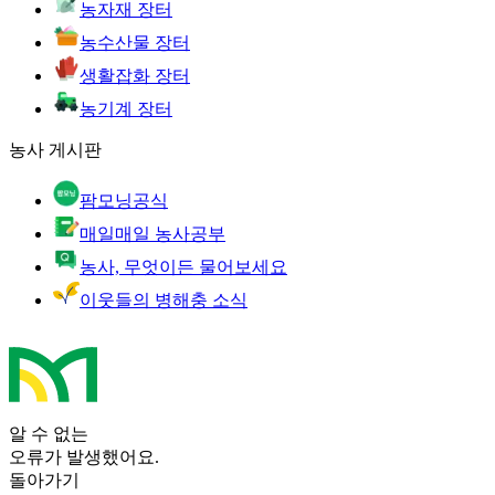
농자재 장터
농수산물 장터
생활잡화 장터
농기계 장터
농사 게시판
팜모닝공식
매일매일 농사공부
농사, 무엇이든 물어보세요
이웃들의 병해충 소식
알 수 없는
오류가 발생했어요.
돌아가기