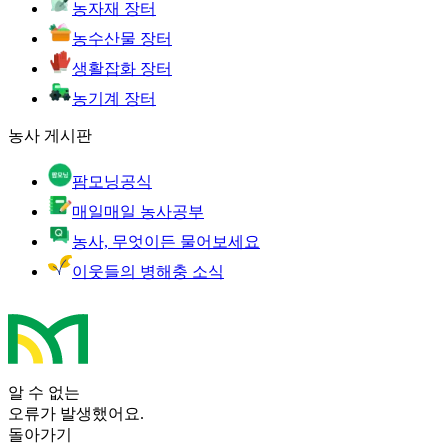
농자재 장터
농수산물 장터
생활잡화 장터
농기계 장터
농사 게시판
팜모닝공식
매일매일 농사공부
농사, 무엇이든 물어보세요
이웃들의 병해충 소식
알 수 없는
오류가 발생했어요.
돌아가기