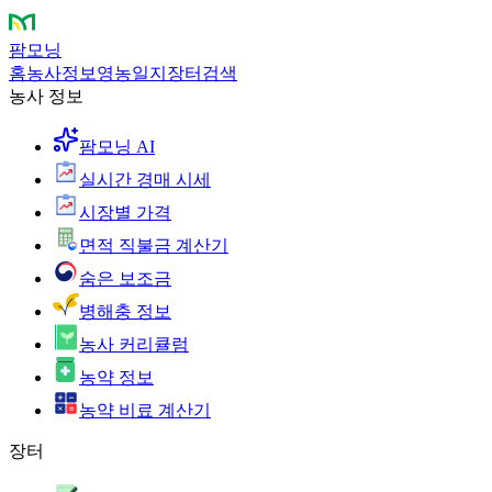
팜모닝
홈
농사정보
영농일지
장터
검색
농사 정보
팜모닝 AI
실시간 경매 시세
시장별 가격
면적 직불금 계산기
숨은 보조금
병해충 정보
농사 커리큘럼
농약 정보
농약 비료 계산기
장터