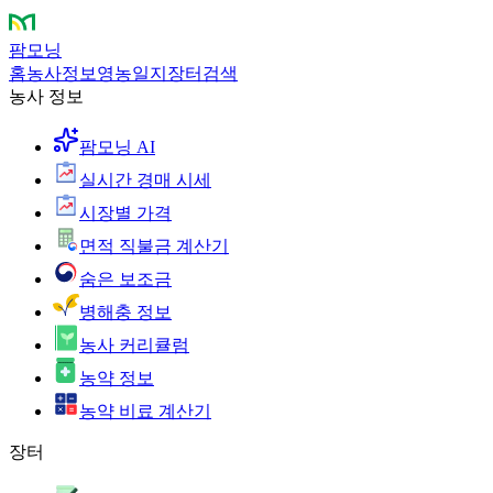
팜모닝
홈
농사정보
영농일지
장터
검색
농사 정보
팜모닝 AI
실시간 경매 시세
시장별 가격
면적 직불금 계산기
숨은 보조금
병해충 정보
농사 커리큘럼
농약 정보
농약 비료 계산기
장터