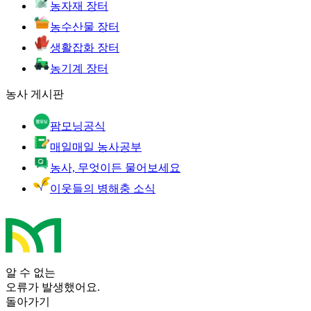
농자재 장터
농수산물 장터
생활잡화 장터
농기계 장터
농사 게시판
팜모닝공식
매일매일 농사공부
농사, 무엇이든 물어보세요
이웃들의 병해충 소식
알 수 없는
오류가 발생했어요.
돌아가기