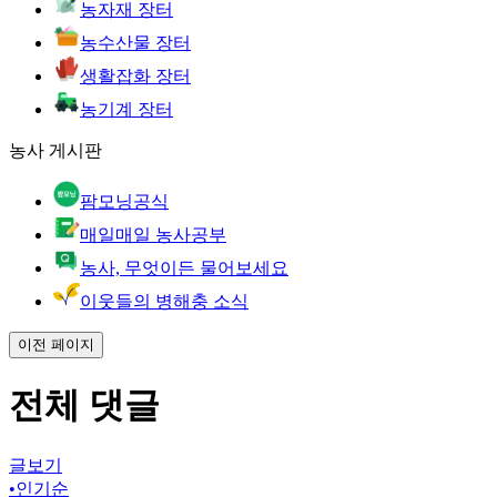
농자재 장터
농수산물 장터
생활잡화 장터
농기계 장터
농사 게시판
팜모닝공식
매일매일 농사공부
농사, 무엇이든 물어보세요
이웃들의 병해충 소식
이전 페이지
전체 댓글
글보기
•
인기순