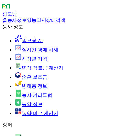
팜모닝
홈
농사정보
영농일지
장터
검색
농사 정보
팜모닝 AI
실시간 경매 시세
시장별 가격
면적 직불금 계산기
숨은 보조금
병해충 정보
농사 커리큘럼
농약 정보
농약 비료 계산기
장터