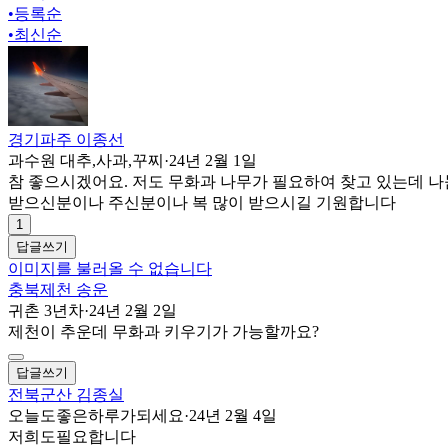
•
등록순
•
최신순
경기파주 이종선
과수원 대추,사과,꾸찌
·
24년 2월 1일
참 좋으시겠어요. 저도 무화과 나무가 필요하여 찾고 있는데 
받으신분이나 주신분이나 복 많이 받으시길 기원합니다
1
답글쓰기
이미지를 불러올 수 없습니다
충북제천 송운
귀촌 3년차
·
24년 2월 2일
제천이 추운데 무화과 키우기가 가능할까요?
답글쓰기
전북군산 김종실
오늘도좋은하루가되세요
·
24년 2월 4일
저희도필요합니다