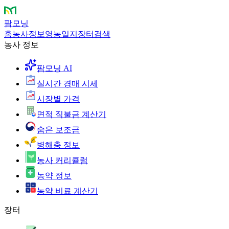
팜모닝
홈
농사정보
영농일지
장터
검색
농사 정보
팜모닝 AI
실시간 경매 시세
시장별 가격
면적 직불금 계산기
숨은 보조금
병해충 정보
농사 커리큘럼
농약 정보
농약 비료 계산기
장터