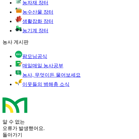
농자재 장터
농수산물 장터
생활잡화 장터
농기계 장터
농사 게시판
팜모닝공식
매일매일 농사공부
농사, 무엇이든 물어보세요
이웃들의 병해충 소식
알 수 없는
오류가 발생했어요.
돌아가기